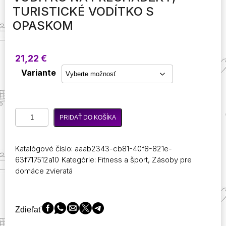
TURISTICKÉ VODÍTKO S
OPASKOM
21,22
€
Variante
množstvo
PRIDAŤ DO KOŠÍKA
Bežecké
vodítko,
vodítko
Katalógové číslo:
aaab2343-cb81-40f8-821e-
pre
63f717512a10
Kategórie:
Fitness a šport
,
Zásoby pre
psa,
domáce zvieratá
bežecké
vodítko,
bežecké
vodítko
Zdieľať
so
psom,