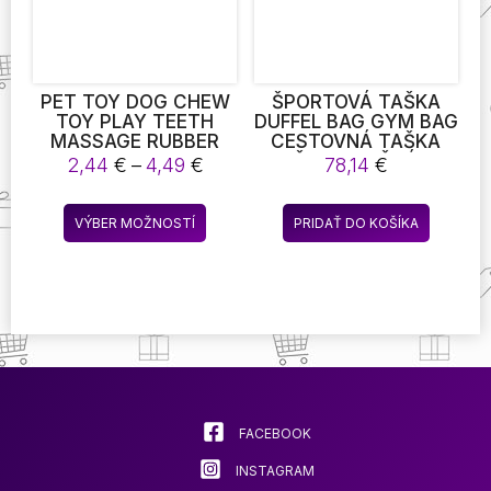
na
na
stránke
stránke
produktu.
produktu
PET TOY DOG CHEW
ŠPORTOVÁ TAŠKA
TOY PLAY TEETH
DUFFEL BAG GYM BAG
MASSAGE RUBBER
CESTOVNÁ TAŠKA
BALL INTERACTIVE
ŽENY, RUČNÁ
Price
2,44
€
–
4,49
€
78,14
€
TOY DOG TOOTH
BATOŽINA
range:
CLEANING BALLS
2,44 €
Tento
VÝBER MOŽNOSTÍ
PRIDAŤ DO KOŠÍKA
through
produkt
4,49 €
má
viacero
variantov.
Možnosti
si
môžete
vybrať
na
FACEBOOK
stránke
INSTAGRAM
produktu.