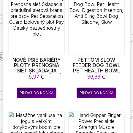
Možnosti
Možnost
si
si
môžete
môžete
vybrať
vybrať
na
na
stránke
stránke
produktu.
produktu
NOVÉ PSIE BARIÉRY
PETTOM SLOW
PLOTY PRENOSNÁ
FEEDER DOG BOWL
SIEŤ SKLADACIA
PET HEALTH BOWL
PRIEDUŠNÁ SIEŤOVÁ
DIGESTION
5,97
€
36,66
€
BRÁNA PRE PSOV PET
INSERTION, ANTI
SEPARATION GUARD
SLING BOWL DOG
IZOLOVANÝ PLOT PSY
SILICONE, SLOW
PRIDAŤ DO KOŠÍKA
PRIDAŤ DO KOŠÍKA
DETSKÝ
BEZPEČNOSTNÝ PLOT