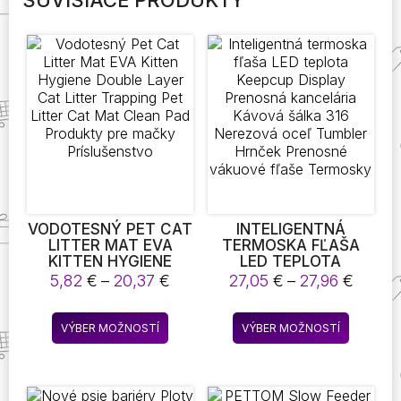
SÚVISIACE PRODUKTY
VODOTESNÝ PET CAT
INTELIGENTNÁ
LITTER MAT EVA
TERMOSKA FĽAŠA
KITTEN HYGIENE
LED TEPLOTA
DOUBLE LAYER CAT
KEEPCUP DISPLAY
Price
Price
5,82
€
–
20,37
€
27,05
€
–
27,96
€
LITTER TRAPPING
PRENOSNÁ
range:
range:
PET LITTER CAT MAT
KANCELÁRIA KÁVOVÁ
5,82 €
27,05 
Tento
Tento
CLEAN PAD
ŠÁLKA 316 NEREZOVÁ
VÝBER MOŽNOSTÍ
VÝBER MOŽNOSTÍ
through
throu
produkt
produkt
PRODUKTY PRE
OCEĽ TUMBLER
20,37 €
27,96 
MAČKY
HRNČEK PRENOSNÉ
má
má
PRÍSLUŠENSTVO
VÁKUOVÉ FĽAŠE
viacero
viacero
TERMOSKY
variantov.
variantov