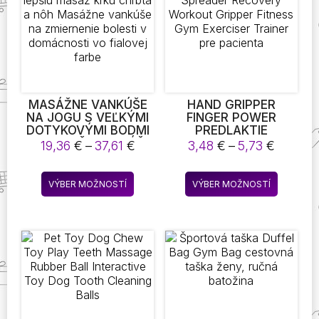
MASÁŽNE VANKÚŠE
HAND GRIPPER
NA JOGU S VEĽKÝMI
FINGER POWER
DOTYKOVÝMI BODMI
PREDLAKTIE
PRE LEPŠIU MASÁŽ
STRENGTH MUSCLE
Price
Price
19,36
€
–
37,61
€
3,48
€
–
5,73
€
KRKU CHRBTA A NÔH
SPREADER RECOVERY
range:
range:
MASÁŽNE VANKÚŠE
WORKOUT GRIPPER
19,36 €
3,48 €
Tento
Tento
NA ZMIERNENIE
FITNESS GYM
VÝBER MOŽNOSTÍ
VÝBER MOŽNOSTÍ
through
throug
produkt
produkt
BOLESTI V
EXERCISER TRAINER
37,61 €
5,73 €
DOMÁCNOSTI VO
PRE PACIENTA
má
má
FIALOVEJ FARBE
viacero
viacero
variantov.
variantov
Možnosti
Možnost
si
si
môžete
môžete
vybrať
vybrať