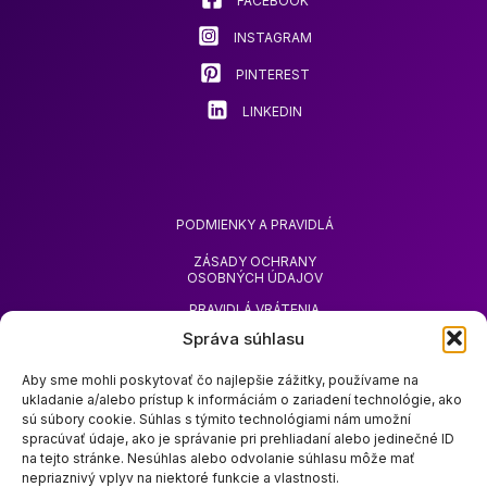
FACEBOOK
INSTAGRAM
PINTEREST
LINKEDIN
PODMIENKY A PRAVIDLÁ
ZÁSADY OCHRANY
OSOBNÝCH ÚDAJOV
PRAVIDLÁ VRÁTENIA
TOVARU
Správa súhlasu
ŽIADOSŤ O VRÁTENIE
PEŇAZÍ
Aby sme mohli poskytovať čo najlepšie zážitky, používame na
ukladanie a/alebo prístup k informáciám o zariadení technológie, ako
sú súbory cookie. Súhlas s týmito technológiami nám umožní
spracúvať údaje, ako je správanie pri prehliadaní alebo jedinečné ID
na tejto stránke. Nesúhlas alebo odvolanie súhlasu môže mať
nepriaznivý vplyv na niektoré funkcie a vlastnosti.
O SPOLOČNOSTI ZOODA