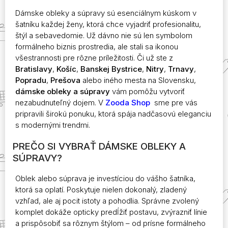
stránke
Dámske obleky a súpravy sú esenciálnym kúskom v
produktu.
šatníku každej ženy, ktorá chce vyjadriť profesionalitu,
štýl a sebavedomie. Už dávno nie sú len symbolom
formálneho biznis prostredia, ale stali sa ikonou
všestrannosti pre rôzne príležitosti. Či už ste z
Bratislavy
,
Košíc
,
Banskej Bystrice
,
Nitry
,
Trnavy
,
Popradu
,
Prešova
alebo iného mesta na Slovensku,
dámske obleky a súpravy
vám pomôžu vytvoriť
nezabudnuteľný dojem. V
Zooda Shop
sme pre vás
pripravili širokú ponuku, ktorá spája nadčasovú eleganciu
s modernými trendmi.
PREČO SI VYBRAŤ DÁMSKE OBLEKY A
SÚPRAVY?
Oblek alebo súprava je investíciou do vášho šatníka,
ktorá sa oplatí. Poskytuje nielen dokonalý, zladený
vzhľad, ale aj pocit istoty a pohodlia. Správne zvolený
komplet dokáže opticky predĺžiť postavu, zvýrazniť línie
a prispôsobiť sa rôznym štýlom – od prísne formálneho