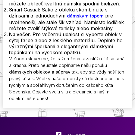
môžete obliecť kvalitnú
dámsku spodnú bielizeň
.
Smart Casual:
Sako z obleku skombinujte s
džínsami a jednoduchým
pre
dámskym topom
uvoľnenejší, ale stále šik vzhľad. Namiesto lodičiek
môžete zvoliť štýlové tenisky alebo mokasíny.
Na večer:
Pre večernú udalosť si vyberte oblek v
sýtej farbe alebo z lesklého materiálu. Doplňte ho
výraznými šperkami a elegantnými
dámskymi
topánkami
na vysokom opätku.
V Zooda.sk veríme, že každá žena si zaslúži cítiť sa silná
a krásna. Preto neustále dopĺňame našu ponuku
dámskych oblekov a súprav
tak, aby ste vždy našli ten
pravý kúsok. Všetky naše produkty sú dostupné online s
rýchlym a spoľahlivým doručením do každého kúta
Slovenska. Objavte svoju silu a eleganciu s našimi
oblekmi ešte dnes!