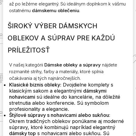
až po ležérne elegantný. Sú ideálnym doplnkom k vášmu
ostatnému
dámskemu oblečeniu
.
ŠIROKÝ VÝBER DÁMSKYCH
OBLEKOV A SÚPRAV PRE KAŽDÚ
PRÍLEŽITOSŤ
V našej kategórii
Dámske obleky a súpravy
nájdete
rozmanité strihy, farby a materiály, ktoré splnia
očakávania aj tých najnáročnejších.
Klasické biznis obleky:
Dvojdielne komplety s
klasickým sakom a elegantnými
dámskymi
nohavicami
sú ideálne do kancelárie, na dôležité
stretnutia alebo konferencie. Sú symbolom
profesionality a elegancie.
Štýlové súpravy s nohavicami alebo sukňou:
Okrem tradičných oblekov ponúkame aj moderné
súpravy, ktoré kombinujú napríklad elegantný
dámsky top
s nohavicami alebo sukňou. Sú