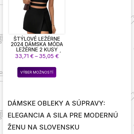
vybrať
vybrať
na
na
stránke
stránke
produktu.
produktu
ŠTÝLOVÉ LEŽÉRNE
2024 DÁMSKA MÓDA
LEŽÉRNE 2 KUSY
SUKNE SADY LETNÉ
Price
33,71
€
–
35,05
€
OBLEČENIE BEZ
range:
RUKÁVOV ODHALENIE
33,71 €
Tento
MÄKKÉ ČIERNE FARBY
VÝBER MOŽNOSTÍ
through
produkt
MINI NOHAVICE
35,05 €
SUKŇA SET SEXY
má
CLUB
viacero
variantov.
DÁMSKE OBLEKY A SÚPRAVY:
Možnosti
si
ELEGANCIA A SILA PRE MODERNÚ
môžete
vybrať
ŽENU NA SLOVENSKU
na