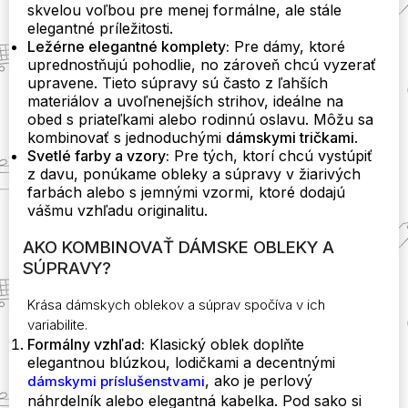
skvelou voľbou pre menej formálne, ale stále
elegantné príležitosti.
Ležérne elegantné komplety:
Pre dámy, ktoré
uprednostňujú pohodlie, no zároveň chcú vyzerať
upravene. Tieto súpravy sú často z ľahších
materiálov a uvoľnenejších strihov, ideálne na
obed s priateľkami alebo rodinnú oslavu. Môžu sa
kombinovať s jednoduchými
dámskymi tričkami
.
Svetlé farby a vzory:
Pre tých, ktorí chcú vystúpiť
z davu, ponúkame obleky a súpravy v žiarivých
farbách alebo s jemnými vzormi, ktoré dodajú
vášmu vzhľadu originalitu.
AKO KOMBINOVAŤ DÁMSKE OBLEKY A
SÚPRAVY?
Krása dámskych oblekov a súprav spočíva v ich
variabilite.
Formálny vzhľad:
Klasický oblek doplňte
elegantnou blúzkou, lodičkami a decentnými
, ako je perlový
dámskymi príslušenstvami
náhrdelník alebo elegantná kabelka. Pod sako si