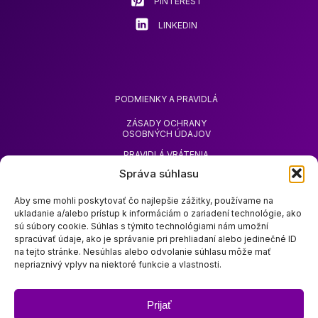
PINTEREST
LINKEDIN
PODMIENKY A PRAVIDLÁ
ZÁSADY OCHRANY
OSOBNÝCH ÚDAJOV
PRAVIDLÁ VRÁTENIA
TOVARU
Správa súhlasu
ŽIADOSŤ O VRÁTENIE
PEŇAZÍ
Aby sme mohli poskytovať čo najlepšie zážitky, používame na
ukladanie a/alebo prístup k informáciám o zariadení technológie, ako
sú súbory cookie. Súhlas s týmito technológiami nám umožní
spracúvať údaje, ako je správanie pri prehliadaní alebo jedinečné ID
na tejto stránke. Nesúhlas alebo odvolanie súhlasu môže mať
nepriaznivý vplyv na niektoré funkcie a vlastnosti.
O SPOLOČNOSTI ZOODA
OBCHOD ZOODA
Prijať
ODTLAČOK