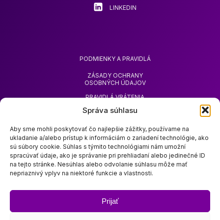
LINKEDIN
PODMIENKY A PRAVIDLÁ
ZÁSADY OCHRANY
OSOBNÝCH ÚDAJOV
PRAVIDLÁ VRÁTENIA
TOVARU
Správa súhlasu
ŽIADOSŤ O VRÁTENIE
PEŇAZÍ
Aby sme mohli poskytovať čo najlepšie zážitky, používame na
ukladanie a/alebo prístup k informáciám o zariadení technológie, ako
sú súbory cookie. Súhlas s týmito technológiami nám umožní
spracúvať údaje, ako je správanie pri prehliadaní alebo jedinečné ID
na tejto stránke. Nesúhlas alebo odvolanie súhlasu môže mať
nepriaznivý vplyv na niektoré funkcie a vlastnosti.
O SPOLOČNOSTI ZOODA
OBCHOD ZOODA
Prijať
ODTLAČOK