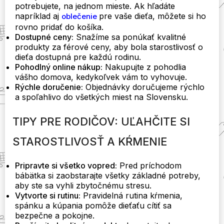
potrebujete, na jednom mieste. Ak hľadáte
napríklad aj
pre vaše dieťa, môžete si ho
oblečenie
rovno pridať do košíka.
Dostupné ceny:
Snažíme sa ponúkať kvalitné
produkty za férové ceny, aby bola starostlivosť o
dieťa dostupná pre každú rodinu.
Pohodlný online nákup:
Nakupujte z pohodlia
vášho domova, kedykoľvek vám to vyhovuje.
Rýchle doručenie:
Objednávky doručujeme rýchlo
a spoľahlivo do všetkých miest na Slovensku.
TIPY PRE RODIČOV: UĽAHČITE SI
STAROSTLIVOSŤ A KŔMENIE
Pripravte si všetko vopred:
Pred príchodom
bábätka si zaobstarajte všetky základné potreby,
aby ste sa vyhli zbytočnému stresu.
Vytvorte si rutinu:
Pravidelná rutina kŕmenia,
spánku a kúpania pomôže dieťaťu cítiť sa
bezpečne a pokojne.