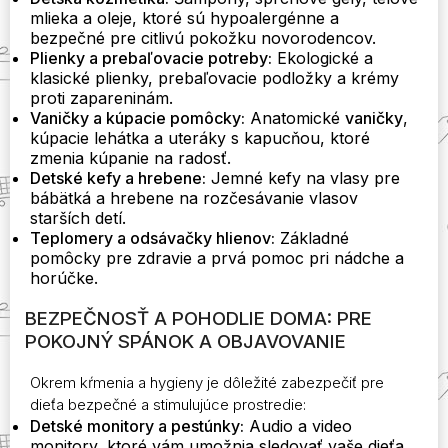
mlieka a oleje, ktoré sú hypoalergénne a
bezpečné pre citlivú pokožku novorodencov.
Plienky a prebaľovacie potreby:
Ekologické a
klasické plienky, prebaľovacie podložky a krémy
proti zapareninám.
Vaničky a kúpacie pomôcky:
Anatomické
vaničky
,
kúpacie lehátka a uteráky s kapucňou, ktoré
zmenia kúpanie na radosť.
Detské kefy a hrebene:
Jemné kefy na vlasy pre
bábätká a hrebene na rozčesávanie vlasov
starších detí.
Teplomery a odsávačky hlienov:
Základné
pomôcky pre zdravie a prvá pomoc pri nádche a
horúčke.
BEZPEČNOSŤ A POHODLIE DOMA: PRE
POKOJNÝ SPÁNOK A OBJAVOVANIE
Okrem kŕmenia a hygieny je dôležité zabezpečiť pre
dieťa bezpečné a stimulujúce prostredie:
Detské monitory a pestúnky:
Audio a video
monitory, ktoré vám umožnia sledovať vaše dieťa,