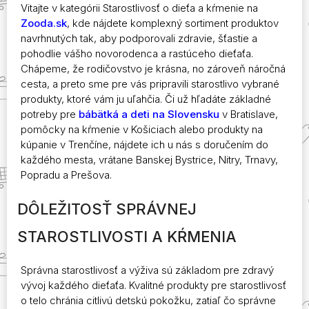
Vitajte v kategórii Starostlivosť o dieťa a kŕmenie na
Zooda.sk
, kde nájdete komplexný sortiment produktov
navrhnutých tak, aby podporovali zdravie, šťastie a
pohodlie vášho novorodenca a rastúceho dieťaťa.
Chápeme, že rodičovstvo je krásna, no zároveň náročná
cesta, a preto sme pre vás pripravili starostlivo vybrané
produkty, ktoré vám ju uľahčia. Či už hľadáte základné
potreby pre
bábätká a deti na Slovensku
v Bratislave,
pomôcky na kŕmenie v Košiciach alebo produkty na
kúpanie v Trenčíne, nájdete ich u nás s doručením do
každého mesta, vrátane Banskej Bystrice, Nitry, Trnavy,
Popradu a Prešova.
DÔLEŽITOSŤ SPRÁVNEJ
STAROSTLIVOSTI A KŔMENIA
Správna starostlivosť a výživa sú základom pre zdravý
vývoj každého dieťaťa. Kvalitné produkty pre starostlivosť
o telo chránia citlivú detskú pokožku, zatiaľ čo správne