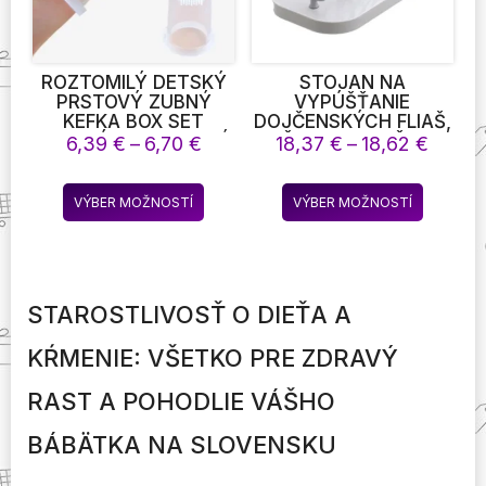
stránke
stránke
produktu.
produktu
ROZTOMILÝ DETSKÝ
STOJAN NA
PRSTOVÝ ZUBNÝ
VYPÚŠŤANIE
KEFKA BOX SET
DOJČENSKÝCH FLIAŠ,
DETSKÉ ZUBY JASNÁ
DRŽIAK NA FĽAŠE NA
Price
Price
6,39
€
–
6,70
€
18,37
€
–
18,62
€
MASÁŽ MÄKKÁ
KŔMENIE BRADAVIEK,
range:
range:
SILIKÓNOVÁ DETSKÁ
SKLADOVACÍ SUŠIAK,
6,39 €
18,37 
Tento
Tento
GUMOVÁ ČISTIACA
STROJ NA ČISTENIE A
VÝBER MOŽNOSTÍ
VÝBER MOŽNOSTÍ
through
throu
produkt
produkt
KEFKA MASÁŽNA
SUŠENIE FLIAŠ
6,70 €
18,62 
ZUBNÁ
má
má
STAROSTLIVOSŤ
viacero
viacero
variantov.
variantov
STAROSTLIVOSŤ O DIEŤA A
Možnosti
Možnost
si
si
KŔMENIE: VŠETKO PRE ZDRAVÝ
môžete
môžete
vybrať
vybrať
RAST A POHODLIE VÁŠHO
na
na
stránke
stránke
BÁBÄTKA NA SLOVENSKU
produktu.
produktu