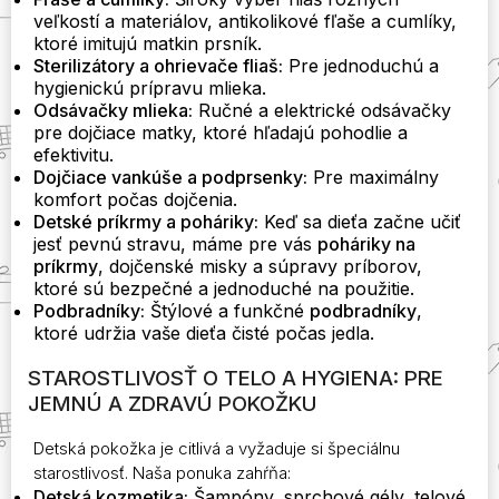
veľkostí a materiálov, antikolikové fľaše a cumlíky,
ktoré imitujú matkin prsník.
Sterilizátory a ohrievače fliaš:
Pre jednoduchú a
hygienickú prípravu mlieka.
Odsávačky mlieka:
Ručné a elektrické odsávačky
pre dojčiace matky, ktoré hľadajú pohodlie a
efektivitu.
Dojčiace vankúše a podprsenky:
Pre maximálny
komfort počas dojčenia.
Detské príkrmy a poháriky:
Keď sa dieťa začne učiť
jesť pevnú stravu, máme pre vás
poháriky na
príkrmy
, dojčenské misky a súpravy príborov,
ktoré sú bezpečné a jednoduché na použitie.
Podbradníky:
Štýlové a funkčné
podbradníky
,
ktoré udržia vaše dieťa čisté počas jedla.
STAROSTLIVOSŤ O TELO A HYGIENA: PRE
JEMNÚ A ZDRAVÚ POKOŽKU
Detská pokožka je citlivá a vyžaduje si špeciálnu
starostlivosť. Naša ponuka zahŕňa:
Detská kozmetika:
Šampóny, sprchové gély, telové