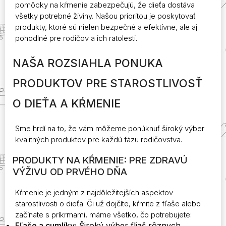
pomôcky na kŕmenie zabezpečujú, že dieťa dostáva
všetky potrebné živiny. Našou prioritou je poskytovať
produkty, ktoré sú nielen bezpečné a efektívne, ale aj
pohodlné pre rodičov a ich ratolesti.
NAŠA ROZSIAHLA PONUKA
PRODUKTOV PRE STAROSTLIVOSŤ
O DIEŤA A KŔMENIE
Sme hrdí na to, že vám môžeme ponúknuť široký výber
kvalitných produktov pre každú fázu rodičovstva.
PRODUKTY NA KŔMENIE: PRE ZDRAVÚ
VÝŽIVU OD PRVÉHO DŇA
Kŕmenie je jedným z najdôležitejších aspektov
starostlivosti o dieťa. Či už dojčíte, kŕmite z fľaše alebo
začínate s príkrmami, máme všetko, čo potrebujete:
Fľaše a cumlíky:
Široký výber fliaš rôznych