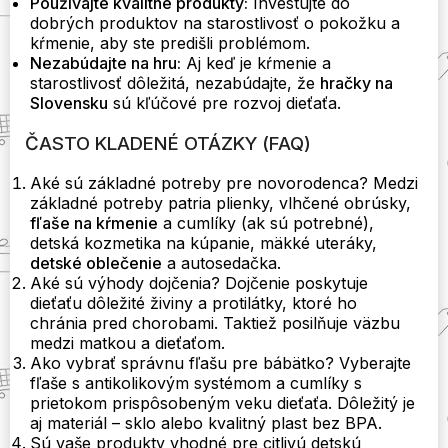
Používajte kvalitné produkty:
Investujte do
dobrých produktov na starostlivosť o pokožku a
kŕmenie, aby ste predišli problémom.
Nezabúdajte na hru:
Aj keď je kŕmenie a
starostlivosť dôležitá, nezabúdajte, že
hračky na
Slovensku
sú kľúčové pre rozvoj dieťaťa.
ČASTO KLADENÉ OTÁZKY (FAQ)
Aké sú základné potreby pre novorodenca? Medzi
základné potreby patria plienky, vlhčené obrúsky,
fľaše na kŕmenie
a cumlíky (ak sú potrebné),
detská kozmetika na kúpanie, mäkké uteráky,
detské oblečenie
a autosedačka.
Aké sú výhody dojčenia? Dojčenie poskytuje
dieťaťu dôležité živiny a protilátky, ktoré ho
chránia pred chorobami. Taktiež posilňuje väzbu
medzi matkou a dieťaťom.
Ako vybrať správnu fľašu pre bábätko? Vyberajte
fľaše s antikolikovým systémom a cumlíky s
prietokom prispôsobeným veku dieťaťa. Dôležitý je
aj materiál – sklo alebo kvalitný plast bez BPA.
Sú vaše produkty vhodné pre citlivú detskú