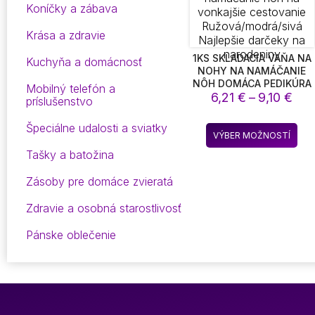
Koníčky a zábava
Krása a zdravie
1KS SKLADACIA VAŇA NA
Kuchyňa a domácnosť
NOHY NA NAMÁČANIE
NÔH DOMÁCA PEDIKÚRA
Mobilný telefón a
Pri
SPA PRENOSNÁ VAŇA NA
6,21
€
–
9,10
€
príslušenstvo
NOHY S RUKOVÄŤAMI
ran
TAŠKA NA NOHY NA
6,2
Špeciálne udalosti a sviatky
Ten
NAMÁČANIE NÔH NA
VÝBER MOŽNOSTÍ
thr
pro
VONKAJŠIE CESTOVANIE
Tašky a batožina
9,1
RUŽOVÁ/MODRÁ/SIVÁ
má
NAJLEPŠIE DARČEKY NA
via
Zásoby pre domáce zvieratá
NARODENINY
vari
Mož
Zdravie a osobná starostlivosť
si
Pánske oblečenie
mô
vyb
na
str
pro