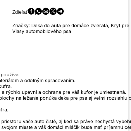
Protective
Mat
Zdieľať
Dog
Blanket
Značky: Deka do auta pre domáce zvieratá, Kryt pre 
Boot
Vlasy automobilového psa
Protector
 používa.
teriálom a odolným spracovaním.
kufra.
o a rýchlo upevní a ochrana pre váš kufor je umiestnená.
lochy na ležanie ponúka deka pre psa aj veľmi rozsiahlu 
fra.
riestoru vaše auto čisté, aj keď sa práve nechystá vybeh
 svojom mieste a váš domáci miláčik bude mať príjemnú ces