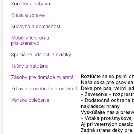
Koníčky a zábava
Krása a zdravie
Kuchyňa a domácnosť
Mobilný telefón a
príslušenstvo
Špeciálne udalosti a sviatky
Tašky a batožina
Rozlúčte sa so psími ch
Zásoby pre domáce zvieratá
Naša deka pre psov sa
Deka pre psa, veľmi je
Zdravie a osobná starostlivosť
– Zavesenie – rozprest
Pánske oblečenie
– Dodatočná ochrana ba
nakladacej hrany.
Vyskúšajte nás a presv
– Vďaka protišmykovej 
Aj pri veterných cestá
Zadná strana deky pre 