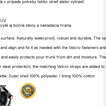
v prípade potreby ľahko utrieť alebo vytriasť.
SUV.
té aj bočné steny a nakladacia hrana.
 surface. Naturally waterproof, robust and durable. The spe
ut and align and fix it as needed with the Velcro fasteners 
nd easily protects your trunk from dirt and moisture. The co
r ideal protection, the matching Velcro straps are added to