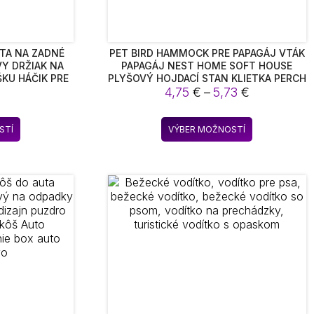
UTA NA ZADNÉ
PET BIRD HAMMOCK PRE PAPAGÁJ VTÁK
VY DRŽIAK NA
PAPAGÁJ NEST HOME SOFT HOUSE
ŠKU HÁČIK PRE
PLYŠOVÝ HOJDACÍ STAN KLIETKA PERCH
Price
IL MICRA JUKE
STAND PRE PAPAGÁJE BUDGIES PAPAGÁJ
4,75
€
–
5,73
€
SLUŠENSTVO
PET PRÍSLUŠENSTVO
range:
4,75 €
Tento
Tento
STÍ
VÝBER MOŽNOSTÍ
through
produkt
produkt
5,73 €
má
má
viacero
viacero
variantov.
variantov.
Možnosti
Možnosti
si
si
môžete
môžete
vybrať
vybrať
na
na
stránke
stránke
produktu.
produktu.