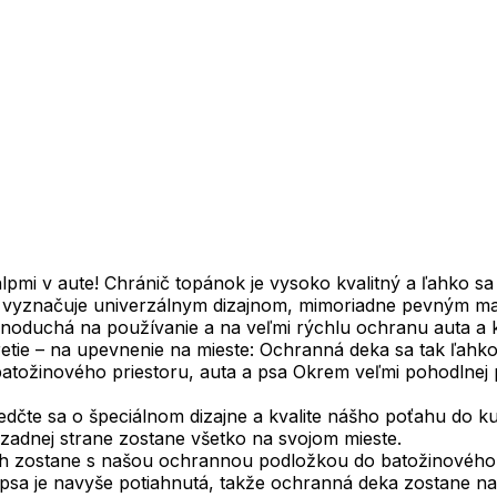
lpmi v aute! Chránič topánok je vysoko kvalitný a ľahko sa
 vyznačuje univerzálnym dizajnom, mimoriadne pevným ma
dnoduchá na používanie a na veľmi rýchlu ochranu auta a 
retie – na upevnenie na mieste: Ochranná deka sa tak ľahk
tožinového priestoru, auta a psa Okrem veľmi pohodlnej p
edčte sa o špeciálnom dizajne a kvalite nášho poťahu do ku
zadnej strane zostane všetko na svojom mieste.
ch zostane s našou ochrannou podložkou do batožinového p
psa je navyše potiahnutá, takže ochranná deka zostane na