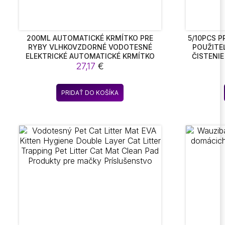
200ML AUTOMATICKÉ KRMÍTKO PRE
5/10PCS 
RYBY VLHKOVZDORNÉ VODOTESNÉ
POUŽITE
ELEKTRICKÉ AUTOMATICKÉ KRMÍTKO
ČISTENI
PRE RYBY AKVÁRIUM ČASOVAČ KRMÍTKA
27,17
€
KOŽUŠI
DOVOLENKA VÍKENDOVÝ DÁVKOVAČ
ODSTRA
KRMIVA PRE RYBY
CAT
PRIDAŤ DO KOŠÍKA