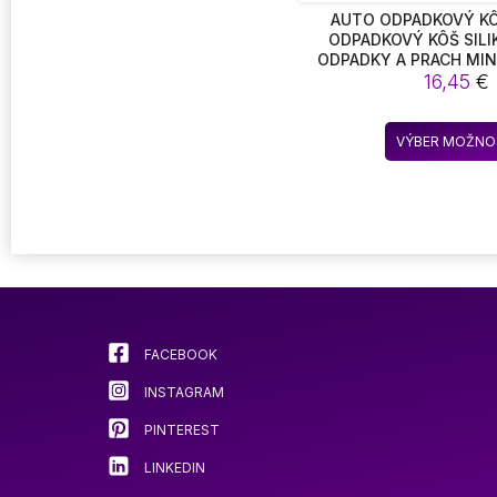
AUTO ODPADKOVÝ KÔ
ODPADKOVÝ KÔŠ SIL
ODPADKY A PRACH MIN
DIZAJN PUZDRO DRŽIA
16,45
€
KÔŠ AUTO ORGANIZÁTOR
BOX AUTO PRÍSLU
VÝBER MOŽNO
FACEBOOK
INSTAGRAM
PINTEREST
LINKEDIN