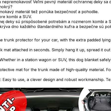
nepremokavosť Veľmi pevný materiál ochrannej deky sa dá 
 mokrý?
mokavý materiál tiež ponúka bezpečnosť a pohodlie.
 pre kombi a SUV.
nej deky sú prispôsobené potrebám a rozmerom kombi a 
rýva dno každého štandardného kufra a bezpečne sú pokry
e trunk protector for your car, with the extra padded lying
runk mat attached in seconds. Simply hang it up, spread it o
Whether in a station wagon or SUV, this dog blanket safely a
otective mat for the trunk made of high-quality material. Fo