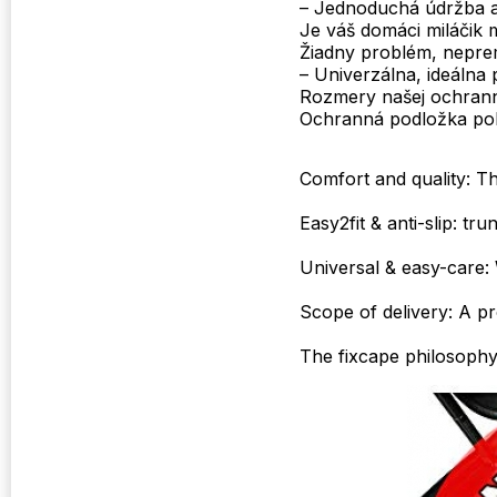
– Jednoduchá údržba a 
Je váš domáci miláčik
Žiadny problém, nepre
– Univerzálna, ideálna
Rozmery našej ochran
Ochranná podložka pok
Comfort and quality: Th
Easy2fit & anti-slip: t
Universal & easy-care: 
Scope of delivery: A pr