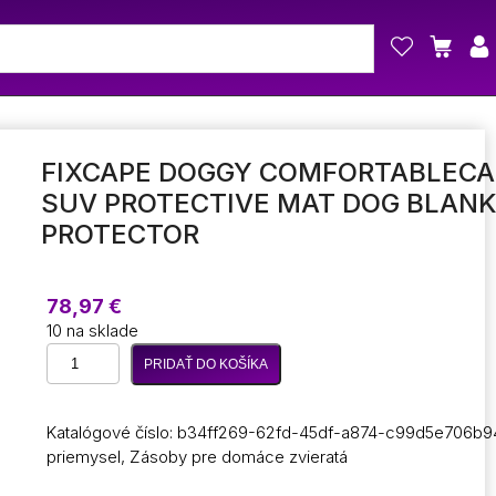
FIXCAPE DOGGY COMFORTABLECA
SUV PROTECTIVE MAT DOG BLAN
PROTECTOR
78,97
€
10 na sklade
množstvo
PRIDAŤ DO KOŠÍKA
Fixcape
Doggy
ComfortableCar
Katalógové číslo:
b34ff269-62fd-45df-a874-c99d5e706b9
Cover
priemysel
,
Zásoby pre domáce zvieratá
Combi
SUV