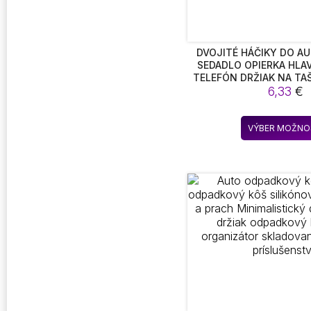
DVOJITÉ HÁČIKY DO A
SEDADLO OPIERKA HLA
TELEFÓN DRŽIAK NA TA
QASHQAI J11 J10 X-TRA
6,33
€
TIIDA LEAF 2008 PRÍ
VÝBER MOŽNO