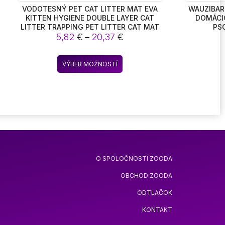
VODOTESNÝ PET CAT LITTER MAT EVA
WAUZIBAR
KITTEN HYGIENE DOUBLE LAYER CAT
DOMÁCIC
LITTER TRAPPING PET LITTER CAT MAT
PS
Price
CLEAN PAD PRODUKTY PRE MAČKY
5,82
€
–
20,37
€
PRÍSLUŠENSTVO
range:
5,82 €
Tento
VÝBER MOŽNOSTÍ
through
produkt
20,37 €
má
viacero
variantov.
Možnosti
si
môžete
vybrať
O SPOLOČNOSTI ZOODA
na
stránke
OBCHOD ZOODA
produktu.
ODTLAČOK
KONTAKT