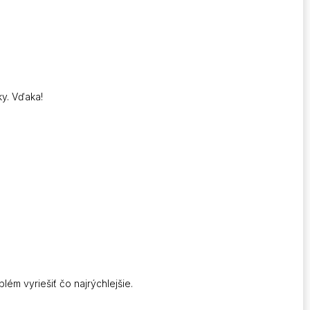
ky. Vďaka!
m vyriešiť čo najrýchlejšie.