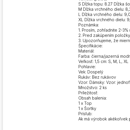
S Dĺžka topu: 8.27 Dĺžka šor
M Dĺžka vrchného dielu: 8,2
L Dĺžka vrchného dielu: 9,0
XL Dĺžka vrchného dielu: 9
Poznámka:
1. Prosím, zohľadnite 2-3%
2. Pred zakúpením položky 
3. Upozorňujeme, že mierny
Špecifikácie:
Materiál:
Farba: čierna/jazerná mod
Veľkosť: 1,5 cm: S, M, L, XL
Pohlavie:
Vek: Dospelý
Rukáv: Bez rukávov
Vzor: Dámsky: Vzor: jedno
Množstvo: 2 ks
Príležitosť:
Obsah balenia:
1 x Top
1 x Šortky
Prísľub:
Ak má výrobok akékoľvek p