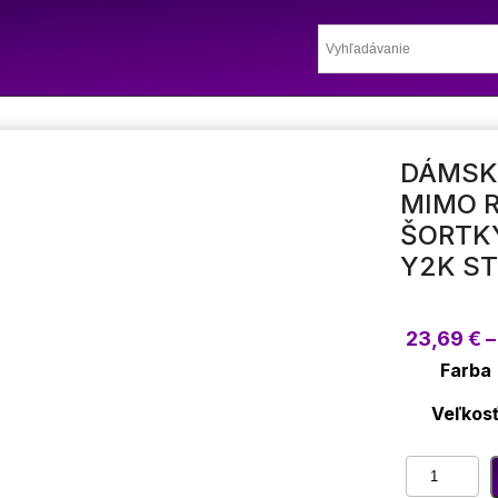
DÁMSK
MIMO 
ŠORTKY
Y2K S
23,69
€
–
Farba
Veľkos
množstvo
Dámsky