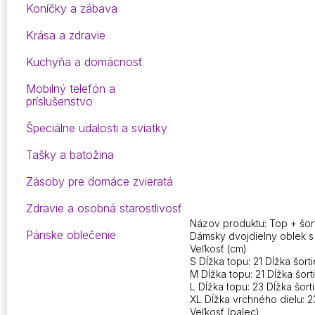
Koníčky a zábava
Krása a zdravie
Kuchyňa a domácnosť
Mobilný telefón a
príslušenstvo
Špeciálne udalosti a sviatky
Tašky a batožina
Zásoby pre domáce zvieratá
Zdravie a osobná starostlivosť
Názov produktu: Top + šor
Pánske oblečenie
Dámsky dvojdielny oblek s 
Veľkosť (cm)
S Dĺžka topu: 21 Dĺžka šorti
M Dĺžka topu: 21 Dĺžka šorti
L Dĺžka topu: 23 Dĺžka šort
XL Dĺžka vrchného dielu: 23
Veľkosť (palec)