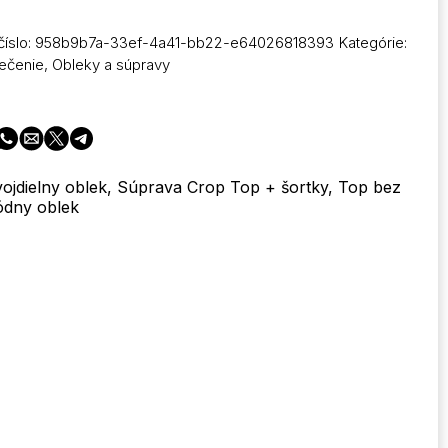
číslo:
958b9b7a-33ef-4a41-bb22-e64026818393
Kategórie:
ečenie
,
Obleky a súpravy
ojdielny oblek, Súprava Crop Top + šortky, Top bez
ódny oblek