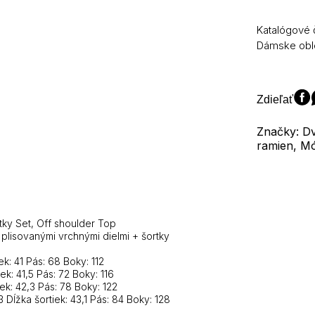
čierny
dvojdielny
Katalógové 
oblek
Dámske obl
mimo
ramien
skladaný
Crop
Zdieľať
Tops
+
Značky: Dv
šortky
ramien, M
sady
Classic
Retro
Skinny
Y2K
Streetwear
tky Set, Off shoulder Top
plisovanými vrchnými dielmi + šortky
ek: 41 Pás: 68 Boky: 112
ek: 41,5 Pás: 72 Boky: 116
iek: 42,3 Pás: 78 Boky: 122
 Dĺžka šortiek: 43,1 Pás: 84 Boky: 128