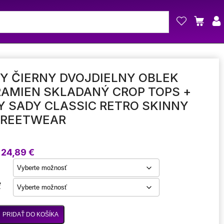
Y ČIERNY DVOJDIELNY OBLEK
RAMIEN SKLADANÝ CROP TOPS +
 SADY CLASSIC RETRO SKINNY
TREETWEAR
Price
24,89
€
range:
23,69 €
through
ť
24,89 €
PRIDAŤ DO KOŠÍKA