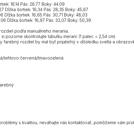
tiek: 16.14 Pás: 26.77 Boky: 44.09
7 Dĺžka šortiek: 16,34 Pás: 28,35 Boky: 45,67
6 Dĺžka šortiek: 16,65 Pás: 30,71 Boky: 48,03
,06 Dĺžka šortiek: 16,97 Pás: 33,07 Boky: 50,39
 rozdiel podľa manuálneho merania.
si pozorne skontrolujte tabuľku meraní. (1 palec = 2,54 cm)
 farebný rozdiel by mal byť prijateľný v dôsledku svetla a obrazov
rá/tehlovo červená/tmavozelená
farebný
roblémy s kvalitou, neváhajte nás kontaktovať, pomôžeme vám problé