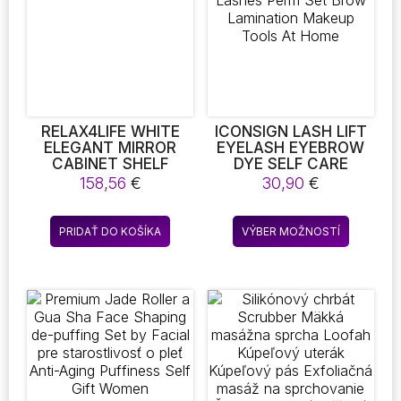
môžete
vybrať
na
stránke
produktu
RELAX4LIFE WHITE
ICONSIGN LASH LIFT
ELEGANT MIRROR
EYELASH EYEBROW
CABINET SHELF
DYE SELF CARE
OPENABALE
BEAUTY TINT KIT
158,56
€
30,90
€
LASHES PERM SET
BROW LAMINATION
Tento
MAKEUP TOOLS AT
PRIDAŤ DO KOŠÍKA
VÝBER MOŽNOSTÍ
produkt
HOME
má
viacero
variantov
Možnost
si
môžete
vybrať