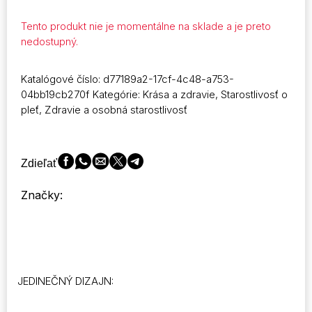
Tento produkt nie je momentálne na sklade a je preto
nedostupný.
Katalógové číslo:
d77189a2-17cf-4c48-a753-
04bb19cb270f
Kategórie:
Krása a zdravie
,
Starostlivosť o
pleť
,
Zdravie a osobná starostlivosť
Zdieľať
Značky:
JEDINEČNÝ DIZAJN: