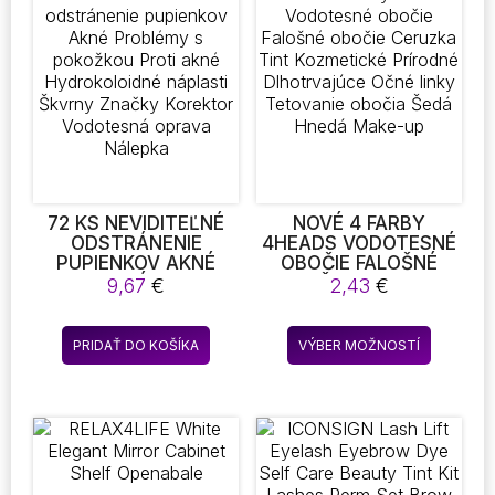
72 KS NEVIDITEĽNÉ
NOVÉ 4 FARBY
ODSTRÁNENIE
4HEADS VODOTESNÉ
PUPIENKOV AKNÉ
OBOČIE FALOŠNÉ
PROBLÉMY S
OBOČIE CERUZKA
9,67
€
2,43
€
POKOŽKOU PROTI
TINT KOZMETICKÉ
AKNÉ
PRÍRODNÉ
Tento
HYDROKOLOIDNÉ
DLHOTRVAJÚCE
PRIDAŤ DO KOŠÍKA
VÝBER MOŽNOSTÍ
produkt
NÁPLASTI ŠKVRNY
OČNÉ LINKY
ZNAČKY KOREKTOR
TETOVANIE OBOČIA
má
VODOTESNÁ OPRAVA
ŠEDÁ HNEDÁ MAKE-
viacero
NÁLEPKA
UP
variantov
Možnost
si