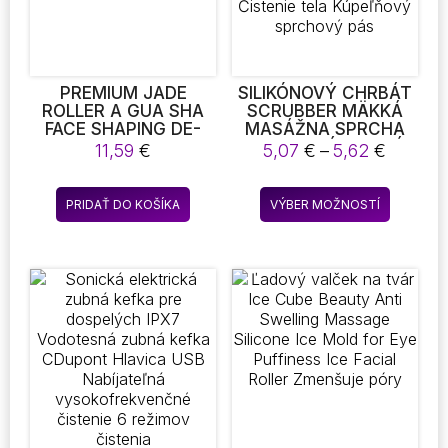
na
stránke
produktu
PREMIUM JADE
SILIKÓNOVÝ CHRBÁT
ROLLER A GUA SHA
SCRUBBER MÄKKÁ
FACE SHAPING DE-
MASÁŽNA SPRCHA
PUFFING SET BY
LOOFAH KÚPEĽOVÝ
Price
11,59
€
5,07
€
–
5,62
€
FACIAL PRE
UTERÁK KÚPEĽOVÝ
range:
STAROSTLIVOSŤ O
PÁS EXFOLIAČNÁ
5,07 €
Tento
PLEŤ ANTI-AGING
MASÁŽ NA
PRIDAŤ DO KOŠÍKA
VÝBER MOŽNOSTÍ
throug
produkt
PUFFINESS SELF GIFT
SPRCHOVANIE
5,62 €
WOMEN
ČISTENIE TELA
má
KÚPEĽŇOVÝ
viacero
SPRCHOVÝ PÁS
variantov
Možnost
si
môžete
vybrať
na
stránke
produktu