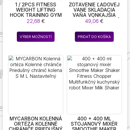
1 / 2PCS FITNESS
ZOTAVENIE ĽADOVEJ
WEIGHT LIFTING
VANE SKLADACIA
HOOK TRAINING GYM
VAŇA VONKAJŠIA
GRIPS HOOK LIFT
PRENOSNÁ STUDENÁ
22,68
€
49,06
€
BAREBELL DUMBELL
VODNÁ TERAPIA TUB
KETTLBELL STRAPS
FITNESS REHAB ICE
Tento
WRIST SUPPORT PRE
TUB PRE
VÝBER MOŽNOSTÍ
PRIDAŤ DO KOŠÍKA
produkt
ŠPORTOVÉ CVIČENIE
ŠPORTOVCOV
(WEIGHT LIFTING
DLHODOBÁ
má
HOOK )
IZOLOVANÁ ĽADOVÁ
viacero
VAŇA, KÚPEĽNÉ
variantov.
NAMÁČACIE VEDRO
Možnosti
si
môžete
vybrať
na
stránke
produktu.
MYCARBON KOLENNÁ
400 + 400 ML
ORTÉZA KOLENNÉ
STOJANOVÝ MIXÉR
CHRÁNIČE PRIEDUŠNÝ
SMOOTHIE MAKER