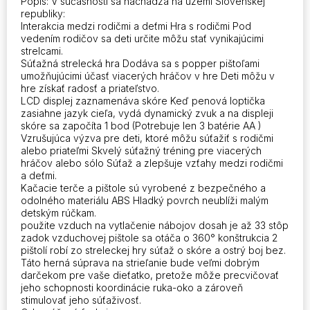
Popis: V súčasnosti sa nachádza na území Slovenskej
Delight
republiky:
Hra
Interakcia medzi rodičmi a deťmi Hra s rodičmi Pod
Kačacie
vedením rodičov sa deti určite môžu stať vynikajúcimi
hračky
strelcami.
Súťažná strelecká hra Dodáva sa s popper pištoľami
Darčeky
umožňujúcimi účasť viacerých hráčov v hre Deti môžu v
hre získať radosť a priateľstvo.
LCD displej zaznamenáva skóre Keď penová loptička
zasiahne jazyk cieľa, vydá dynamický zvuk a na displeji
skóre sa započíta 1 bod (Potrebuje len 3 batérie AA )
Vzrušujúca výzva pre deti, ktoré môžu súťažiť s rodičmi
alebo priateľmi Skvelý súťažný tréning pre viacerých
hráčov alebo sólo Súťaž a zlepšuje vzťahy medzi rodičmi
a deťmi.
Kačacie terče a pištole sú vyrobené z bezpečného a
odolného materiálu ABS Hladký povrch neublíži malým
detským rúčkam.
použite vzduch na vytlačenie nábojov dosah je až 33 stôp
zadok vzduchovej pištole sa otáča o 360° konštrukcia 2
pištolí robí zo streleckej hry súťaž o skóre a ostrý boj bez.
Táto herná súprava na strieľanie bude veľmi dobrým
darčekom pre vaše dieťatko, pretože môže precvičovať
jeho schopnosti koordinácie ruka-oko a zároveň
stimulovať jeho súťaživosť.