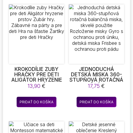
KROKODÍLIE ZUBY
JEDNODUCHÁ
HRAČKY PRE DETI
DETSKÁ MISKA 360-
ALIGÁTOR HRYZENIE
STUPŇOVÁ ROTAČNÁ
PRSTOV ZUBÁR HRY.
BALANČNÁ MISKA,
13,90
€
17,75
€
ZÁBAVNÉ NA PÁRTY
SKVELÉ POUŽITIE
A PRE DETI HRA NA
ROZLOŽENIE MISKY
ŠŤASTIE ŽARTÍKY PRE
GYRO S OCHRANOU
PRIDAŤ DO KOŠÍKA
PRIDAŤ DO KOŠÍKA
DETI HRAČKY
PROTI ÚNIKU, DETSKÁ
MISKA FRISBEE S
OCHRANOU PROTI
PÁDU