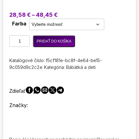
Price
28,58
€
–
48,45
€
range:
Farba
28,58 €
through
množstvo
48,45 €
PRIDAŤ DO KOŠÍKA
Zábavná
hra
Vzduchom
Katalógové číslo:
f5cf181e-bc8f-4e64-be15-
poháňaná
9c059d9c2c2e
Kategória:
Bábätká a deti
hladná
strieľajúca
kačica
Hračky
Zdieľať
Mäkká
guľôčka
Značky:
Strieľať
Elektronické
bodovanie
Bitka
Kačica
Sniper