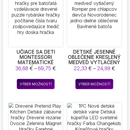
UČIACE SA DETI
DETSKÉ JESENNÉ
MONTESSORI
OBLEČENIE KRESLENÝ
MATEMATICKÉ
MEDVEĎ VYTLAČENÝ
HRAČKY PRE
ROMPER PRE
Price
Price
36,68
€
–
69,75
€
22,33
€
–
24,99
€
BATOĽATÁ
CHLAPCOV DIEVČA
range:
range
VZDELÁVACIE
NOVORODENEC
36,68 €
22,33
Tento
Tento
DREVENÉ PUZZLE
JEDNO-DIELNE
VÝBER MOŽNOSTÍ
VÝBER MOŽNOSTÍ
through
throu
produkt
produkt
RYBÁRSKE HRAČKY
OBLEČENIE BAVLNENÉ
69,75 €
24,99
POČÍTANIE ČÍSLA
BATOĽA
má
má
TVARU
viacero
viacero
ZODPOVEDAJÚCE
variantov.
variantov
TRIEDIČ HRY DOSKA
Možnosti
Možnost
HRAČKA
si
si
môžete
môžete