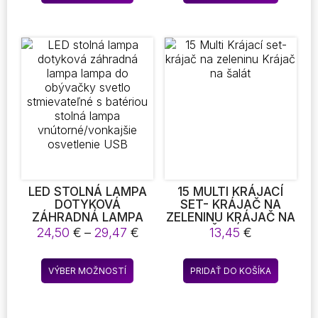
produkt
– IDEÁLNY NA
ČISTENIE KÚPEĽNÍ,
má
KUCHÝŇ, ÁUT A
viacero
ĎALŠÍCH PRIESTOROV
variantov.
Možnosti
si
môžete
vybrať
na
stránke
produktu.
LED STOLNÁ LAMPA
15 MULTI KRÁJACÍ
DOTYKOVÁ
SET- KRÁJAČ NA
ZÁHRADNÁ LAMPA
ZELENINU KRÁJAČ NA
LAMPA DO
ŠALÁT
Price
24,50
€
–
29,47
€
13,45
€
OBÝVAČKY SVETLO
range:
STMIEVATEĽNÉ S
24,50 €
Tento
BATÉRIOU STOLNÁ
VÝBER MOŽNOSTÍ
PRIDAŤ DO KOŠÍKA
through
produkt
LAMPA
29,47 €
VNÚTORNÉ/VONKAJŠIE
má
OSVETLENIE USB
viacero