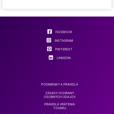
variantov.
Možnosti
si
môžete
vybrať
na
FACEBOOK
stránke
INSTAGRAM
produktu.
PINTEREST
LINKEDIN
PODMIENKY A PRAVIDLÁ
ZÁSADY OCHRANY
OSOBNÝCH ÚDAJOV
PRAVIDLÁ VRÁTENIA
TOVARU