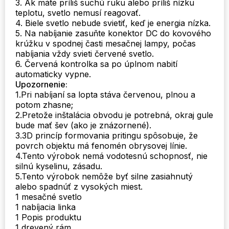
3. Ak máte príliš suchú ruku alebo príliš nízku
teplotu, svetlo nemusí reagovať.
4. Biele svetlo nebude svietiť, keď je energia nízka.
5. Na nabíjanie zasuňte konektor DC do kovového
krúžku v spodnej časti mesačnej lampy, počas
nabíjania vždy svieti červené svetlo.
6. Červená kontrolka sa po úplnom nabití
automaticky vypne.
Upozornenie:
1.Pri nabíjaní sa lopta stáva červenou, plnou a
potom zhasne;
2.Pretože inštalácia obvodu je potrebná, okraj gule
bude mať šev (ako je znázornené).
3.3D princíp formovania pritingu spôsobuje, že
povrch objektu má fenomén obrysovej línie.
4.Tento výrobok nemá vodotesnú schopnosť, nie
silnú kyselinu, zásadu.
5.Tento výrobok nemôže byť silne zasiahnutý
alebo spadnúť z vysokých miest.
1 mesačné svetlo
1 nabíjacia linka
1 Popis produktu
1 drevený rám