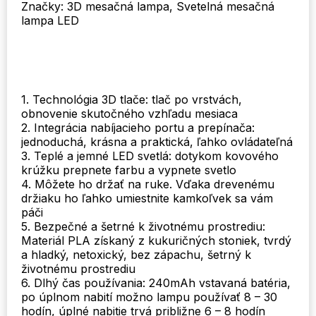
Značky: 3D mesačná lampa, Svetelná mesačná
dotykové
lampa LED
svetlo
pre
dekoráciu
spálne
narodeninový
darček
1. Technológia 3D tlače: tlač po vrstvách,
obnovenie skutočného vzhľadu mesiaca
2. Integrácia nabíjacieho portu a prepínača:
jednoduchá, krásna a praktická, ľahko ovládateľná
3. Teplé a jemné LED svetlá: dotykom kovového
krúžku prepnete farbu a vypnete svetlo
4. Môžete ho držať na ruke. Vďaka drevenému
držiaku ho ľahko umiestnite kamkoľvek sa vám
páči
5. Bezpečné a šetrné k životnému prostrediu:
Materiál PLA získaný z kukuričných stoniek, tvrdý
a hladký, netoxický, bez zápachu, šetrný k
životnému prostrediu
6. Dlhý čas používania: 240mAh vstavaná batéria,
po úplnom nabití možno lampu používať 8 – 30
hodín, úplné nabitie trvá približne 6 – 8 hodín