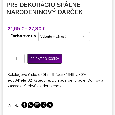
PRE DEKORÁCIU SPÁLNE
NARODENINOVÝ DARČEK
Price
21,65
€
–
27,30
€
range:
Farba svetla
21,65 €
through
27,30 €
množstvo
PRIDAŤ DO KOŠÍKA
Dropship
3D
tlač
Katalógové číslo:
c20ff5a6-fae5-4649-a801-
dobíjateľná
ec0641e1ef62
Kategórie:
Domáce dekorácie
,
Domov a
mesačná
záhrada
,
Kuchyňa a domácnosť
lampa
LED
nočné
ambientné
Zdieľať
svetlo
kreatívne