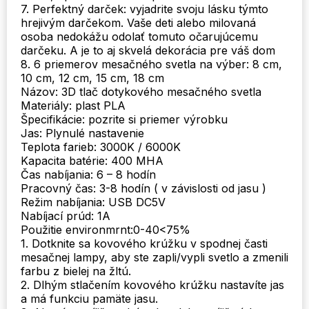
7. Perfektný darček: vyjadrite svoju lásku týmto
hrejivým darčekom. Vaše deti alebo milovaná
osoba nedokážu odolať tomuto očarujúcemu
darčeku. A je to aj skvelá dekorácia pre váš dom
8. 6 priemerov mesačného svetla na výber: 8 cm,
10 cm, 12 cm, 15 cm, 18 cm
Názov: 3D tlač dotykového mesačného svetla
Materiály: plast PLA
Špecifikácie: pozrite si priemer výrobku
Jas: Plynulé nastavenie
Teplota farieb: 3000K / 6000K
Kapacita batérie: 400 MHA
Čas nabíjania: 6 – 8 hodín
Pracovný čas: 3-8 hodín ( v závislosti od jasu )
Režim nabíjania: USB DC5V
Nabíjací prúd: 1A
Použitie environmrnt:0-40<75%
1. Dotknite sa kovového krúžku v spodnej časti
mesačnej lampy, aby ste zapli/vypli svetlo a zmenili
farbu z bielej na žltú.
2. Dlhým stlačením kovového krúžku nastavíte jas
a má funkciu pamäte jasu.