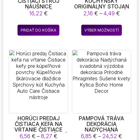
ČISTIACI STROJ
KUCHYNSKÝ
NÁUŠNICE
ORIGINÁLNY STOJAN
NÁHRDELNÍK
NA UTERÁKY UTERÁK
Price
16,22
€
2,16
€
–
4,49
€
MULTIFUNKČNÝ
NA UTIERKY BEZ
range:
VYSOKOFREKVENČNÝ
DIEROVANIA
2,16 €
Tento
VIBRAČNÝ NÁSTROJ
SKLADOVANIE HÁKU
PRIDAŤ DO KOŠÍKA
VÝBER MOŽNOSTÍ
throug
produkt
NA UMÝVANIE
UTERÁK NA UTIERKY
4,49 €
OKULIAROV NA
PYLONS UTERÁK NA
má
ČISTENIE HODINIEK
UTIERKY
viacero
ŠPERKY OKULIARE
variantov
Možnost
si
môžete
vybrať
na
stránke
produktu
HORÚCI PREDAJ
PAMPOVÁ TRÁVA
ČISTIACA KEFA NA
DEKORÁCIA
VŔTANIE ČISTIACE
NADÝCHANÁ
KEFY PRE KÚPEĽŇOVÉ
SVADOBNÁ VÝZDOBA
Price
Price
6,56
€
–
8,27
€
6,85
€
–
24,52
€