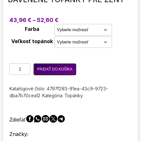
Price
43,96
€
–
52,60
€
range:
Farba
43,96 €
through
Veľkosť topánok
52,60 €
množstvo
PRIDAŤ DO KOŠÍKA
Útulné
snehové
topánky
Katalógové číslo:
4797f283-91ea-43c9-9723-
pre
dba7b70cea12
Kategória:
Topánky
ženy
2023
Zimné
nové
Zdieľať
kašmírové
teplé
Značky:
hrubé