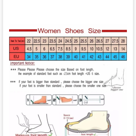
podrážky
bez
podpätku
pokryté
vlasmi
Polovičné
bavlnené
topánky
pre
ženy