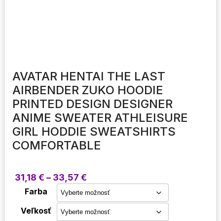
AVATAR HENTAI THE LAST
AIRBENDER ZUKO HOODIE
PRINTED DESIGN DESIGNER
ANIME SWEATER ATHLEISURE
GIRL HODDIE SWEATSHIRTS
COMFORTABLE
Price
31,18
€
–
33,57
€
range:
Farba
31,18 €
through
Veľkosť
33,57 €