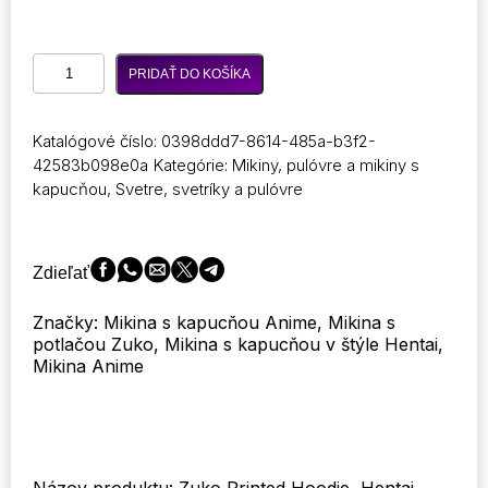
množstvo
PRIDAŤ DO KOŠÍKA
Avatar
Hentai
the
Katalógové číslo:
0398ddd7-8614-485a-b3f2-
Last
42583b098e0a
Kategórie:
Mikiny, pulóvre a mikiny s
Airbender
kapucňou
,
Svetre, svetríky a pulóvre
Zuko
Hoodie
Printed
Design
Zdieľať
Designer
Anime
Značky: Mikina s kapucňou Anime, Mikina s
Sweater
potlačou Zuko, Mikina s kapucňou v štýle Hentai,
Athleisure
Mikina Anime
Girl
Hoddie
Sweatshirts
Comfortable