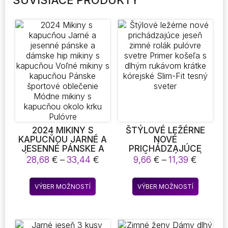
SÚVISIACE PRODUKTY
2024 MIKINY S
ŠTÝLOVÉ LEŽÉRNE
KAPUCŇOU JARNÉ A
NOVÉ
JESENNÉ PÁNSKE A
PRICHÁDZAJÚCE
DÁMSKE HIP MIKINY S
JESEŇ ZIMNÉ ROLÁK
Price
Price
28,68
€
–
33,44
€
9,66
€
–
11,39
€
KAPUCŇOU VOĽNÉ
PULÓVRE SVETRE
range:
range:
MIKINY S KAPUCŇOU
PRIMER KOŠEĽA S
28,68 €
9,66 €
Tento
Tento
PÁNSKE ŠPORTOVÉ
DLHÝM RUKÁVOM
VÝBER MOŽNOSTÍ
VÝBER MOŽNOSTÍ
through
throug
produkt
produkt
OBLEČENIE MÓDNE
KRÁTKE KÓREJSKÉ
33,44 €
11,39 €
MIKINY S KAPUCŇOU
SLIM-FIT TESNÝ
má
má
OKOLO KRKU
SVETER
viacero
viacero
PULÓVRE
variantov.
variantov