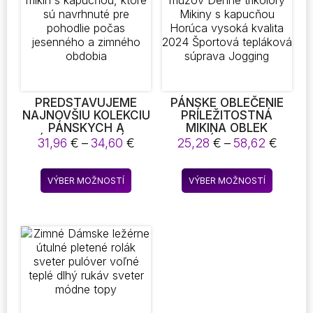
môžete
môžete
vybrať
vybrať
na
na
stránke
stránke
produktu.
produktu
PREDSTAVUJEME
PÁNSKE OBLEČENIE
NAJNOVŠIU KOLEKCIU
PRÍLEŽITOSTNÁ
PÁNSKYCH A
MIKINA OBLEK
DÁMSKYCH MIKÍN S
MINIMÁLNE MIKINY
Price
Price
31,96
€
–
34,60
€
25,28
€
–
58,62
€
KAPUCŇOU, KTORÉ
PRE MUŽOV DENNÉ
range:
range
SÚ NAVRHNUTÉ PRE
TRIKOLÓRY MIKINY S
31,96 €
25,28
Tento
Tento
POHODLIE POČAS
KAPUCŇOU HORÚCA
VÝBER MOŽNOSTÍ
VÝBER MOŽNOSTÍ
through
throu
produkt
produkt
JESENNÉHO A
VYSOKÁ KVALITA
34,60 €
58,62
ZIMNÉHO OBDOBIA
2024 ŠPORTOVÁ
má
má
TEPLÁKOVÁ SÚPRAVA
viacero
viacero
JOGGING
variantov.
variantov
Možnosti
Možnost
si
si
môžete
môžete
vybrať
vybrať