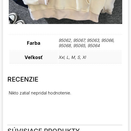
95062, 95067, 95063, 95066,
Farba
95068, 95065, 95064
Veľkosť
Xxl, L, M, S, Xl
RECENZIE
Nikto zatiaľ nepridal hodnotenie.