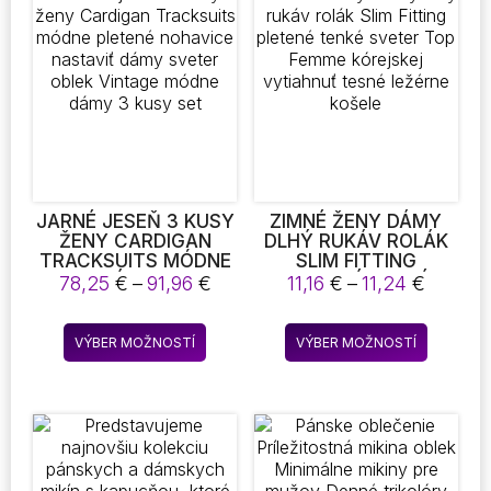
Možnosti
Možnost
si
si
môžete
môžete
vybrať
vybrať
na
na
stránke
stránke
produktu.
produktu
JARNÉ JESEŇ 3 KUSY
ZIMNÉ ŽENY DÁMY
ŽENY CARDIGAN
DLHÝ RUKÁV ROLÁK
TRACKSUITS MÓDNE
SLIM FITTING
PLETENÉ NOHAVICE
PLETENÉ TENKÉ
Price
Price
78,25
€
–
91,96
€
11,16
€
–
11,24
€
NASTAVIŤ DÁMY
SVETER TOP FEMME
range:
range:
SVETER OBLEK
KÓREJSKEJ
78,25 €
11,16 €
Tento
Tento
VINTAGE MÓDNE
VYTIAHNUŤ TESNÉ
VÝBER MOŽNOSTÍ
VÝBER MOŽNOSTÍ
through
throug
produkt
produkt
DÁMY 3 KUSY SET
LEŽÉRNE KOŠELE
91,96 €
11,24 €
má
má
viacero
viacero
variantov.
variantov
Možnosti
Možnost
si
si