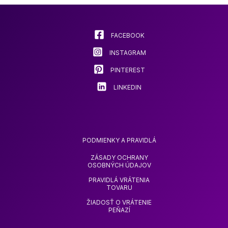
si
môžete
vybrať
na
FACEBOOK
stránke
INSTAGRAM
produktu
PINTEREST
LINKEDIN
PODMIENKY A PRAVIDLÁ
ZÁSADY OCHRANY
OSOBNÝCH ÚDAJOV
PRAVIDLÁ VRÁTENIA
TOVARU
ŽIADOSŤ O VRÁTENIE
PEŇAZÍ