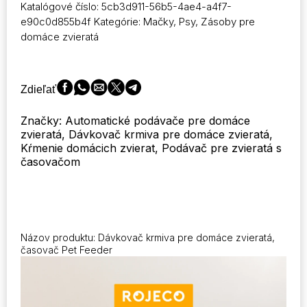
Katalógové číslo:
5cb3d911-56b5-4ae4-a4f7-
pre
e90c0d855b4f
Kategórie:
Mačky
,
Psy
,
Zásoby pre
zvieratá
domáce zvieratá
Verzia
tlačidla
Automatické
dávkovače
Zdieľať
krmiva
pre
Značky: Automatické podávače pre domáce
mačky
zvieratá, Dávkovač krmiva pre domáce zvieratá,
Príslušenstvo
Kŕmenie domácich zvierat, Podávač pre zvieratá s
Smart
časovačom
Control
Pet
Feeder
pre
mačky
Psy
Názov produktu: Dávkovač krmiva pre domáce zvieratá,
Suché
časovač Pet Feeder
krmivo