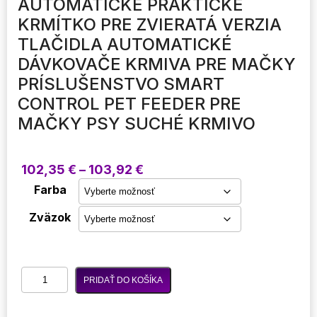
AUTOMATICKÉ PRAKTICKÉ
KRMÍTKO PRE ZVIERATÁ VERZIA
TLAČIDLA AUTOMATICKÉ
DÁVKOVAČE KRMIVA PRE MAČKY
PRÍSLUŠENSTVO SMART
CONTROL PET FEEDER PRE
MAČKY PSY SUCHÉ KRMIVO
Price
102,35
€
–
103,92
€
range:
Farba
102,35 €
through
Zväzok
103,92 €
množstvo
PRIDAŤ DO KOŠÍKA
Automatické
praktické
krmítko