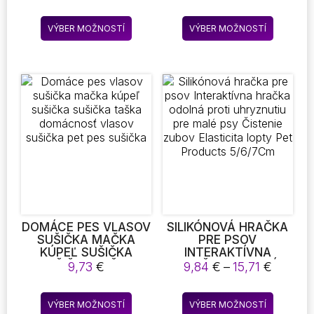
SCRATCH
SILIKÓNOVÁ KEFA
range:
range:
DETERRENT TAPE,
GUMOVÉ ŠTETINY
3,05 €
10,25 
Tento
Tento
CAT REPELLENT FOR
PRE PSY A MAČKY
VÝBER MOŽNOSTÍ
VÝBER MOŽNOSTÍ
through
throu
produkt
produkt
FURNITURE, CAT
SPRCHOVACÍ
24,97 €
12,93 
COUCH PROTECTOR,
NÁSTROJ
má
má
CAT SCRATCHING
viacero
viacero
PAD, CAT TRAINING
variantov.
variantov
TAPE, PROTECTOR
Možnosti
Možnost
FOR COUCH, CARPET,
DOORS, PET & KID
si
si
SAFE
môžete
môžete
vybrať
vybrať
na
na
stránke
stránke
produktu.
produktu
DOMÁCE PES VLASOV
SILIKÓNOVÁ HRAČKA
SUŠIČKA MAČKA
PRE PSOV
KÚPEĽ SUŠIČKA
INTERAKTÍVNA
SUŠIČKA TAŠKA
HRAČKA ODOLNÁ
Price
9,73
€
9,84
€
–
15,71
€
DOMÁCNOSŤ VLASOV
PROTI UHRYZNUTIU
range:
SUŠIČKA PET PES
PRE MALÉ PSY
9,84 €
Tento
Tento
SUŠIČKA
ČISTENIE ZUBOV
VÝBER MOŽNOSTÍ
VÝBER MOŽNOSTÍ
throug