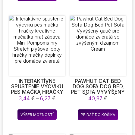
produkt
produkt
ELASTICITA LOPTY
15,71 €
PET PRODUCTS
má
má
5/6/7CM
viacero
viacero
variantov.
variantov
Možnosti
Možnost
si
si
môžete
môžete
vybrať
vybrať
na
na
stránke
stránke
produktu.
produktu
INTERAKTÍVNE
PAWHUT CAT BED
SPUSTENIE VÝCVIKU
DOG SOFA DOG BED
PES MAČKA HRAČKY
PET SOFA VYVÝŠENÝ
KREATÍVNE
GAUČ PRE DOMÁCE
Price
3,44
€
–
6,27
€
40,87
€
MAČIATKA HRAŤ
ZVIERATÁ SO
range:
ZÁBAVA MINI
ZVÝŠENÝM
3,44 €
Tento
POMPOMS HRY
DIZAJNOM CREAM
VÝBER MOŽNOSTÍ
PRIDAŤ DO KOŠÍKA
through
produkt
STRETCH PLYŠOVÉ
6,27 €
LOPTY HRAČKY
má
MAČKY DOPLNKY PRE
viacero