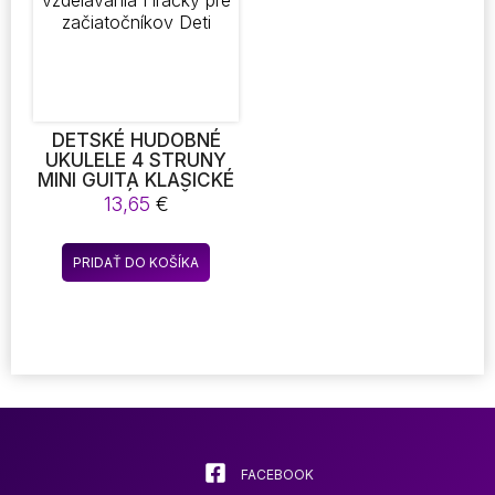
DETSKÉ HUDOBNÉ
UKULELE 4 STRUNY
MINI GUITA KLASICKÉ
HUDOBNÉ DARČEKY
13,65
€
NÁSTROJE RANÉHO
VZDELÁVANIA
HRAČKY PRE
PRIDAŤ DO KOŠÍKA
ZAČIATOČNÍKOV DETI
FACEBOOK