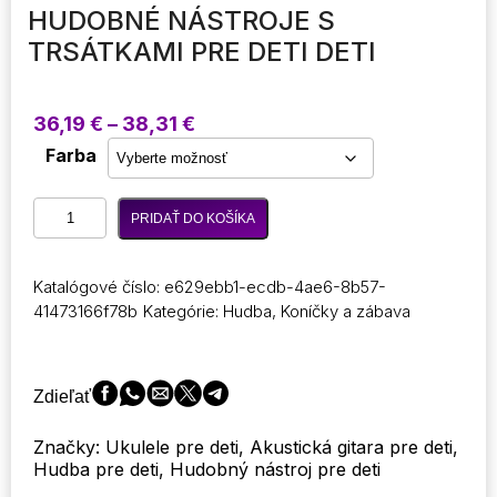
HUDOBNÉ NÁSTROJE S
TRSÁTKAMI PRE DETI DETI
Price
36,19
€
–
38,31
€
range:
Farba
36,19 €
through
množstvo
38,31 €
PRIDAŤ DO KOŠÍKA
21-
palcové
klasické
Katalógové číslo:
e629ebb1-ecdb-4ae6-8b57-
basové
41473166f78b
Kategórie:
Hudba
,
Koníčky a zábava
ukulele
6
strún
Malá
Zdieľať
basová
akustická
Značky: Ukulele pre deti, Akustická gitara pre deti,
gitara
Hudba pre deti, Hudobný nástroj pre deti
Hudobné
nástroje