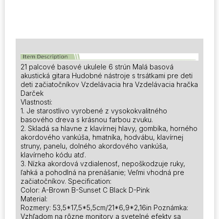
s
trsátkami
pre
deti
Deti
21 palcové basové ukulele 6 strún Malá basová
akustická gitara Hudobné nástroje s trsátkami pre deti
deti začiatočníkov Vzdelávacia hra Vzdelávacia hračka
Darček
Vlastnosti:
1. Je starostlivo vyrobené z vysokokvalitného
basového dreva s krásnou farbou zvuku.
2. Skladá sa hlavne z klavírnej hlavy, gombíka, horného
akordového vankúša, hmatníka, hodvábu, klavírnej
struny, panelu, dolného akordového vankúša,
klavírneho kódu atď.
3. Nízka akordová vzdialenosť, nepoškodzuje ruky,
ľahká a pohodlná na prenášanie; Veľmi vhodná pre
začiatočníkov. Specification:
Color: A-Brown B-Sunset C Black D-Pink
Material:
Rozmery: 53,5*17,5*5,5cm/21*6,9*2,16in Poznámka:
Vzhľadom na rôzne monitory a svetelné efekty sa