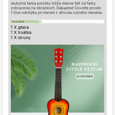
skutočná farba položky môže mierne líšiť od farby
zobrazenej na obrázkoch. Ďakujeme! Dovoľte prosím
1-2cm odchýlku pri meraní z dôvodu ručného merania.
1 X gitara
1 X trsátka
1 X struny