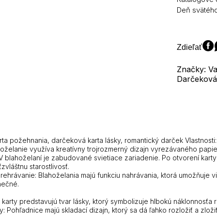
ružová
Deň svätého
3D
karta
Valentínsk
láska
Zdieľať
Požehnani
karty
Značky: Va
Svetelné
Darčeková 
a
nahrávani
na
vyjadrenie
náklonnos
karty
SUN
ta požehnania, darčeková karta lásky, romantický darček Vlastnosti: 
hoželanie využíva kreatívny trojrozmerný dizajn vyrezávaného papi
 V blahoželaní je zabudované svietiace zariadenie. Po otvorení karty
zvláštnu starostlivosť.
ehrávanie: Blahoželania majú funkciu nahrávania, ktorá umožňuje 
nečné.
 karty predstavujú tvar lásky, ktorý symbolizuje hlbokú náklonnosťa
: Pohľadnice majú skladací dizajn, ktorý sa dá ľahko rozložiť a zlož