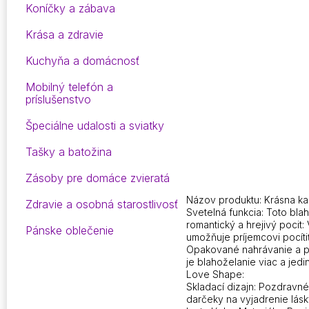
Koníčky a zábava
Krása a zdravie
Kuchyňa a domácnosť
Mobilný telefón a
príslušenstvo
Špeciálne udalosti a sviatky
Tašky a batožina
Zásoby pre domáce zvieratá
Názov produktu: Krásna kar
Zdravie a osobná starostlivosť
Svetelná funkcia: Toto bla
romantický a hrejivý pocit:
Pánske oblečenie
umožňuje príjemcovi pocítiť
Opakované nahrávanie a pr
je blahoželanie viac a jedi
Love Shape:
Skladací dizajn: Pozdravné
darčeky na vyjadrenie lásky