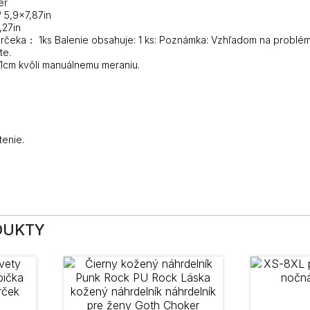
er
 5,9×7,87in
,27in
čeka： 1ks Balenie obsahuje: 1 ks: Poznámka: Vzhľadom na problémy
te.
-1cm kvôli manuálnemu meraniu.
tenie.
DUKTY