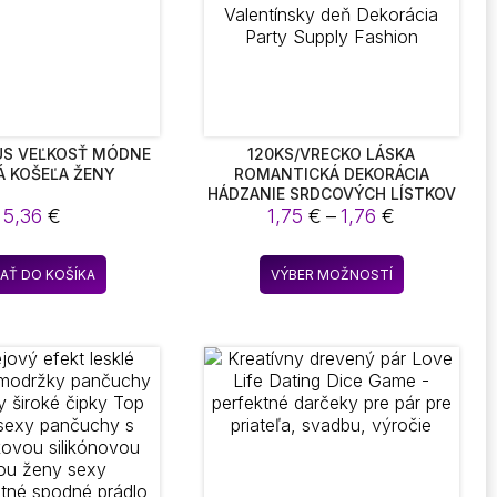
US VEĽKOSŤ MÓDNE
120KS/VRECKO LÁSKA
 KOŠEĽA ŽENY
ROMANTICKÁ DEKORÁCIA
HÁDZANIE SRDCOVÝCH LÍSTKOV
Price
5,36
€
SVADOBNÁ STOLOVÁ DEKORÁCIA
1,75
€
–
1,76
€
DEKORÁCIA VALENTÍNSKY DEŇ
range:
DEKORÁCIA PARTY SUPPLY
1,75 €
Tento
FASHION
DAŤ DO KOŠÍKA
VÝBER MOŽNOSTÍ
through
produkt
1,76 €
má
viacero
variantov.
Možnosti
si
môžete
vybrať
na