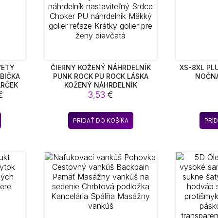
VETY
ČIERNY KOŽENÝ NÁHRDELNÍK
XS-8XL PL
BIČKA
PUNK ROCK PU ROCK LÁSKA
NOČNÁ
ARČEK
KOŽENÝ NÁHRDELNÍK
Price
€
NÁHRDELNÍK PRE ŽENY GOTH
3,53
€
CHOKER NÁHRDELNÍK
range:
NASTAVITEĽNÝ SRDCE CHOKER
26,40 €
Tento
PU NÁHRDELNÍK MÄKKÝ GOLIER
PRIDAŤ DO KOŠÍKA
PRI
through
produkt
REŤAZE KRÁTKY GOLIER PRE
26,61 €
ŽENY DIEVČATÁ
má
viacero
variantov.
Možnosti
si
môžete
vybrať
na