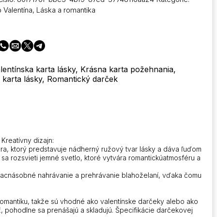
 Valentína
,
Láska a romantika
a
e
lentínska karta lásky, Krásna karta požehnania,
karta lásky, Romantický darček
e
tiDarčekové
Kreatívny dizajn:
era, ktorý predstavuje nádherný ružový tvar lásky a dáva ľuďom
 sa rozsvieti jemné svetlo, ktoré vytvára romantickúatmosféru a
viacnásobné nahrávanie a prehrávanie blahoželaní, vďaka čomu
 romantiku, takže sú vhodné ako valentínske darčeky alebo ako
iť, pohodlne sa prenášajú a skladujú. Špecifikácie darčekovej