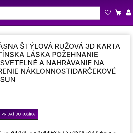
ÁSNA ŠTÝLOVÁ RUŽOVÁ 3D KARTA
TÍNSKA LÁSKA POŽEHNANIE
SVETELNÉ A NAHRÁVANIE NA
RENIE NÁKLONNOSTIDARČEKOVÉ
 SUN
PRIDAŤ DO KOŠÍKA
číslo:
80f7176f-bbc3-4bf9-87cd-37748116aa24
Kategórie: