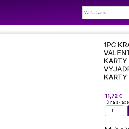
1PC KR
VALEN
KARTY 
VYJAD
KARTY
11,72
€
10 na sklade
množstvo
1PC
Krásna
štýlová
Katalógové 