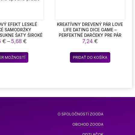
stránke
produktu.
OVÝ EFEKT LESKLÉ
KREATÍVNY DREVENÝ PÁR LOVE
KÉ SAMODRŽKY
LIFE DATING DICE GAME –
SUKNE ŠATY ŠIROKÉ
PERFEKTNÉ DARČEKY PRE PÁR
Price
OP HODVÁB SEXY
5
€
–
5,68
€
PRE PRIATEĽA, SVADBU, VÝROČIE
7,24
€
 S PROTIŠMYKOVOU
range:
VOU PÁSKOU ŽENY
5,65 €
Tento
SPARENTNÉ SPODNÉ
ER MOŽNOSTÍ
PRIDAŤ DO KOŠÍKA
through
produkt
PRÁDLO
5,68 €
má
viacero
variantov.
Možnosti
si
môžete
vybrať
O SPOLOČNOSTI ZOODA
na
stránke
OBCHOD ZOODA
produktu.
ODTLAČOK