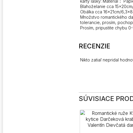
karty lásky: Materiál： Papi
Blahoželanie cca 15x20cm/
Obálka cca 16x21cm/6,3×8
Množstvo romantického dar
tolerancie, prosím, pochop
Prosím, pripustite chybu 0
RECENZIE
Nikto zatiaľ nepridal hodno
SÚVISIACE PRO