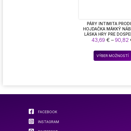
PÁRY INTIMITA PROD
HOJDAČKA MÄKKÝ NÁ
LÁSKA HRY PRE DOSP
STOLIČKY ZÁVESNÉ D
43,69
€
–
90,82
HOJDAČKY
VÝBER MOŽNOSTÍ
FACEBOOK
INSTAGRAM