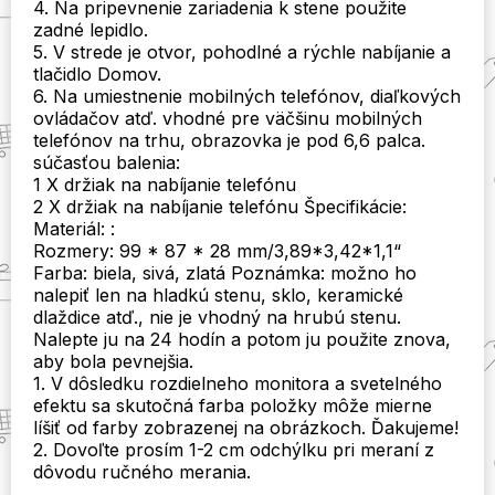
4. Na pripevnenie zariadenia k stene použite
zadné lepidlo.
5. V strede je otvor, pohodlné a rýchle nabíjanie a
tlačidlo Domov.
6. Na umiestnenie mobilných telefónov, diaľkových
ovládačov atď. vhodné pre väčšinu mobilných
telefónov na trhu, obrazovka je pod 6,6 palca.
súčasťou balenia:
1 X držiak na nabíjanie telefónu
2 X držiak na nabíjanie telefónu Špecifikácie:
Materiál: :
Rozmery: 99 * 87 * 28 mm/3,89*3,42*1,1“
Farba: biela, sivá, zlatá Poznámka: možno ho
nalepiť len na hladkú stenu, sklo, keramické
dlaždice atď., nie je vhodný na hrubú stenu.
Nalepte ju na 24 hodín a potom ju použite znova,
aby bola pevnejšia.
1. V dôsledku rozdielneho monitora a svetelného
efektu sa skutočná farba položky môže mierne
líšiť od farby zobrazenej na obrázkoch. Ďakujeme!
2. Dovoľte prosím 1-2 cm odchýlku pri meraní z
dôvodu ručného merania.