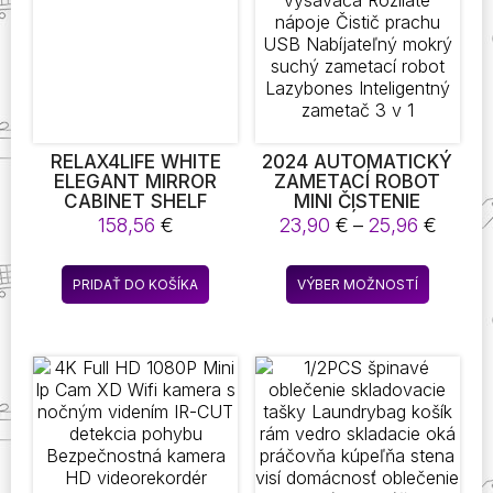
RELAX4LIFE WHITE
2024 AUTOMATICKÝ
ELEGANT MIRROR
ZAMETACÍ ROBOT
CABINET SHELF
MINI ČISTENIE
OPENABALE
DOMÁCEHO
Price
158,56
€
23,90
€
–
25,96
€
VYSÁVAČA ROZLIATE
range
NÁPOJE ČISTIČ
23,90
Tento
PRACHU USB
PRIDAŤ DO KOŠÍKA
VÝBER MOŽNOSTÍ
throu
produkt
NABÍJATEĽNÝ MOKRÝ
25,96
SUCHÝ ZAMETACÍ
má
ROBOT LAZYBONES
viacero
INTELIGENTNÝ
variantov
ZAMETAČ 3 V 1
Možnost
si
môžete
vybrať