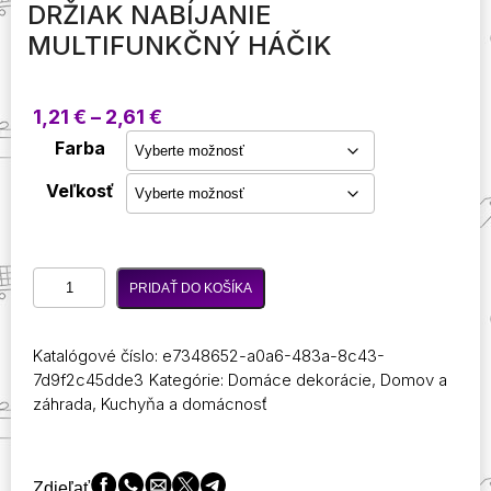
DRŽIAK NABÍJANIE
MULTIFUNKČNÝ HÁČIK
Price
1,21
€
–
2,61
€
range:
Farba
1,21 €
through
Veľkosť
2,61 €
množstvo
PRIDAŤ DO KOŠÍKA
1/2
ks
bez
Katalógové číslo:
e7348652-a0a6-483a-8c43-
dierovania
7d9f2c45dde3
Kategórie:
Domáce dekorácie
,
Domov a
Nástenný
záhrada
,
Kuchyňa a domácnosť
organizátor
Skladovanie
Praktický
box
Zdieľať