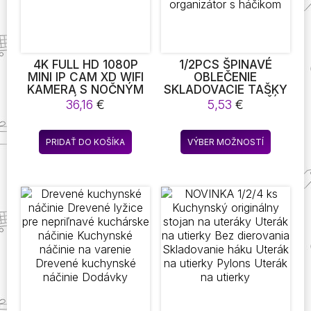
na
stránke
produktu
4K FULL HD 1080P
1/2PCS ŠPINAVÉ
MINI IP CAM XD WIFI
OBLEČENIE
KAMERA S NOČNÝM
SKLADOVACIE TAŠKY
VIDENÍM IR-CUT
LAUNDRYBAG KOŠÍK
36,16
€
5,53
€
DETEKCIA POHYBU
RÁM VEDRO
BEZPEČNOSTNÁ
SKLADACIE OKÁ
Tento
KAMERA HD
PRÁČOVŇA KÚPEĽŇA
PRIDAŤ DO KOŠÍKA
VÝBER MOŽNOSTÍ
produkt
VIDEOREKORDÉR
STENA VISÍ
DOMÁCNOSŤ
má
OBLEČENIE
viacero
ORGANIZÁTOR S
variantov
HÁČIKOM
Možnost
si
môžete
vybrať
na
stránke
produktu