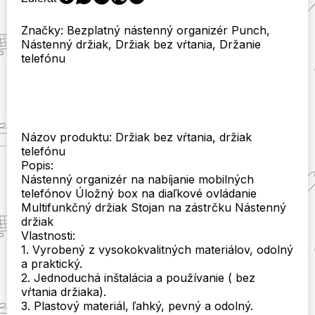
Diaľkové
ovládanie
Značky: Bezplatný nástenný organizér Punch,
Namontovaný
Nástenný držiak, Držiak bez vŕtania, Držanie
mobilný
telefónu
telefón
Zástrčka
Nástenný
držiak
Nabíjanie
Multifunkčný
Názov produktu: Držiak bez vŕtania, držiak
háčik
telefónu
Popis:
Nástenný organizér na nabíjanie mobilných
telefónov Úložný box na diaľkové ovládanie
Multifunkčný držiak Stojan na zástrčku Nástenný
držiak
Vlastnosti:
1. Vyrobený z vysokokvalitných materiálov, odolný
a praktický.
2. Jednoduchá inštalácia a používanie ( bez
vŕtania držiaka).
3. Plastový materiál, ľahký, pevný a odolný.